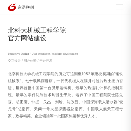
北科大机械工程学院
官方网站建设
Interactive Design / User experience / platform development
交互设计 / 用户体验 / 平台开发
北京科技大学机械工程学院的历史可追溯至1952年建校初期的“钢铁
机械系”。七十载风雨砥砺，一代代机械人在满井村这片热土接力奋
进，世界首批中国第一台弧形连铸机、最早的热连轧计算机控制系
统、最早的零件轧制技术均诞生于此。培养了中国工程院院士陈先
霖、胡正寰、钟掘、关杰、刘玠、沈政昌、中国深海载人潜水器“蛟
龙号”总指挥、天问一号火星探测器总指挥、中国载人航天工程专
家，政界精英、企业领袖等一批国家栋梁和优秀人才。