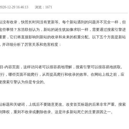
-12-29 16:46:13
浏览：1671
站没有收录，快照长时间没有更新等。每个新站遇到的问题并不完全一样，但
这些事情？东浩联创认为，新站的诞生犹如像求职一样，需要通过搜索引擎进
重要，它们将直接影响到新站的收录和未来的权重分配。以下五个方面是新站
，并详细分析了厉害关系和危害程度：
栏目-内容页面，这样访问者可以很容易地理解，搜索引擎可以很容易地抓取。
可以爬行，哪些页面不能爬行，从而提高爬行和收录的效率。在网站上线之前，应
使搜索引擎认为你是专业的。
站标题和关键词，上线后不要随意更改。改变首页标题的后果非常严重。搜索
则降权，重则不收录或删除收录。这是许多新站死亡的主要原因之一。