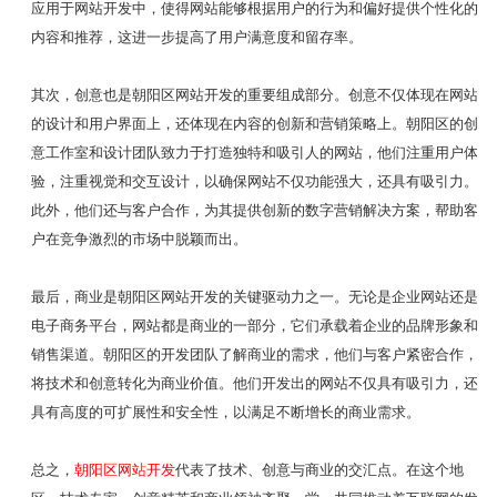
应用于网站开发中，使得网站能够根据用户的行为和偏好提供个性化的
内容和推荐，这进一步提高了用户满意度和留存率。
其次，创意也是朝阳区网站开发的重要组成部分。创意不仅体现在网站
的设计和用户界面上，还体现在内容的创新和营销策略上。朝阳区的创
意工作室和设计团队致力于打造独特和吸引人的网站，他们注重用户体
验，注重视觉和交互设计，以确保网站不仅功能强大，还具有吸引力。
此外，他们还与客户合作，为其提供创新的数字营销解决方案，帮助客
户在竞争激烈的市场中脱颖而出。
最后，商业是朝阳区网站开发的关键驱动力之一。无论是企业网站还是
电子商务平台，网站都是商业的一部分，它们承载着企业的品牌形象和
销售渠道。朝阳区的开发团队了解商业的需求，他们与客户紧密合作，
将技术和创意转化为商业价值。他们开发出的网站不仅具有吸引力，还
具有高度的可扩展性和安全性，以满足不断增长的商业需求。
总之，
朝阳区网站开发
代表了技术、创意与商业的交汇点。在这个地