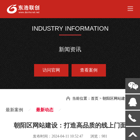
INDUSTRY INFORMATION
新闻资讯
访问官网
查看案例
当前位置：
首页
>
朝阳区网站建设
最新案例
最新动态
朝阳区网站建设：打造高品质的线上门面
发布时间：2024-04-11 10:52:47
浏览：981