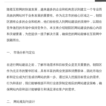
随着互联网的快速发展，越来越多的企业和机构意识到建立一个专业而
高效的网站对于业务发展的重要性。作为北京市的核心区域之一，朝阳
区拥有众多的企业和机构，他们纷纷投入到网站建设的浪潮中，以期在
竞争激烈的市场中保持竞争力。本文将介绍朝阳区网站建设的核心内容
和关键要素，为您提供一揽子解决方案，确保您的网站能够在互联网中
脱颖而出。
一、 市场分析与定位
在进行网站建设之前，了解市场需求和目标受众是至关重要的。朝阳区
作为北京市的繁华区域，具有丰富的商业资源和消费群体，因此市场分
析和定位成为打造成功网站的第一步。通过深入挖掘目标受众的需求、
行为和喜好，我们能够根据不同行业差异制定相应的网站建设策略，确
保网站内容和设计能够吸引和满足潜在客户的需求。
二、 网站规划与设计