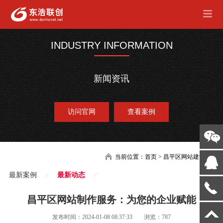
INDUSTRY INFORMATION
新闻资讯
访问官网
查看案例
当前位置：
首页
>
昌平区网站建设
最新案例
最新动态
昌平区网站制作服务：为您的企业赋能
发布时间：2024-01-08 08:37:33
浏览：787