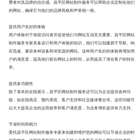
费者对其品牌的信任感。昌平区网站制作服务可以帮助企业定制化他们
的网站，确保它与他们的品牌风格和声誉相一致。
提供用户友好的体验
用户体验对于保留访问者并促使他们与网站互动至关重要。昌平区网站
制作服务专家具备设计和用户体验的知识，他们可以创建易于导航、响
应迅速、兼容各种设备和浏览器的网站。这种用户友好的体验将增加用
户的满意度，提高他们留在网站上的时间，从而提高了潜在客户的转化
率。
提供多功能性
除了基本的在线展示，昌平区网站制作服务还可以为企业提供各种功
能，如在线商店、预约系统、客户支持和社交媒体整合等。这些功能可
以大大提高企业的运营效率和客户满意度，为业务增长提供有力支持。
节省时间和精力
委托昌平区网站制作服务专家来创建和维护您的网站可以节省企业的时