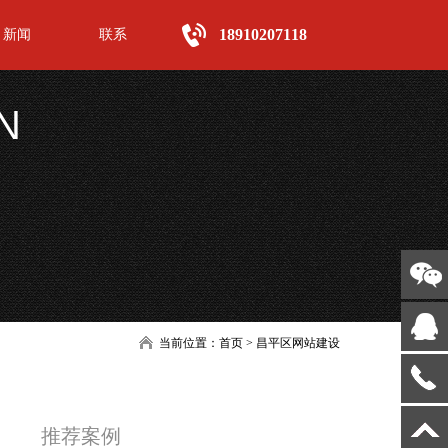
18910207118
新闻
联系
N
当前位置：
首页
>
昌平区网站建设
推荐案例