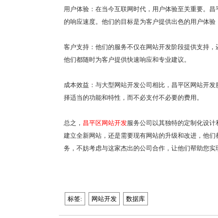
用户体验：在当今互联网时代，用户体验至关重要。昌
的响应速度。他们的目标是为客户提供出色的用户体验
客户支持：他们的服务不仅在网站开发阶段提供支持，
他们都随时为客户提供快速响应和专业建议。
成本效益：与大型网站开发公司相比，昌平区网站开发
择适当的功能和特性，而不必支付不必要的费用。
总之，
昌平区网站开发
服务公司以其独特的定制化设计
建立全新网站，还是需要现有网站的升级和改进，他们
务，不妨考虑与这家杰出的公司合作，让他们帮助您实
标签:
网站开发
数据库