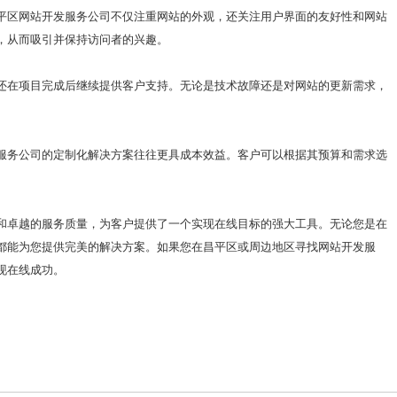
平区网站开发服务公司不仅注重网站的外观，还关注用户界面的友好性和网站
，从而吸引并保持访问者的兴趣。
还在项目完成后继续提供客户支持。无论是技术故障还是对网站的更新需求，
服务公司的定制化解决方案往往更具成本效益。客户可以根据其预算和需求选
和卓越的服务质量，为客户提供了一个实现在线目标的强大工具。无论您是在
都能为您提供完美的解决方案。如果您在昌平区或周边地区寻找网站开发服
现在线成功。