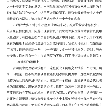
出现焦黑，应该是单色的地方出现杂色。归根结底，图像存储的问题给
人一种非常不专业的感觉。本网站后面的内容将告诉你网站上图片的各
种存储方法和存储技术。这里不详细说明了。建议你最好请专业人士仔
细检查你的网站，这样你的网站会给人一个专业的印象。
2.3图片太多：对于中小型企业网站来说，首页通常设计得很少，
只有象征性的图片。问题出现在首页：我发现许多企业网站在首页使用
大量图片，有些甚至整个页面都是从图片中剪下的。对网页设计师来说
这真的很难！如果是传统媒体设计或局域网，我们无可挑剔，但如果是
广域网，最好是简洁一些，少一些图片，多一些设计思路。否则，颜色
会变浅，目的只有一个：加速网页的下载，而不是让观众通过眼睛看！
3、在动画的运用上
在网页中使用动画没有错，这也反映了网络交互性的一个方面。然
而，问题是一些不相关的动画被随机地添加到网页中，这些网页被委婉
地称为活跃网页并且很吸引人。这里有一个提醒：混乱的动画会扰乱观
众的阅读视线，影响浏览者的心情，最终导致离开！或者是同一句话：
不要把它放在不该放的地方，检查你的网站，问问你自己，这些图片一
定要放在那里吗？建议你最好找专业人士来帮你设计符合你自己企业和
网站风格的动画，为你的网站增光添彩，而不是把它们乱七八糟地堆在