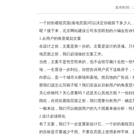
发布时间：2020
一个好的着陆页面(落地页面)可以决定你能留下多少人
呢？接下来，北京网站建设公司东浩联创的小编会告诉
1.从用户的角度规划文案
在设计之前，文案是第一步的。文案是设计的灵魂。只
地页面之前，我们必须做好文案工作。
当然，文案不是凭空而来的，也不会绞尽脑汁去想一些
地，一生置业一步到位。你想告诉用户买下这栋房子，
向群山，是一个城市火葬场和墓地。然后他的广告说：
那我们该怎么写稿子呢？我们应该从目标用户的角度思
关心价格吗？关心质量吗？还是关心其他方面？一份好
因此，在优化着陆页面之前，我们需要分析用户：确定
一般来说，我们可以根据用户的九个因素来做分析：性
2.设计必须简化
有了文案，我们下一步是重新设计它。一个好的着陆页
的目标是尽量减少干扰。不要在页面上使用多种字体、颜