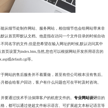
不能从细节处制作网站、服务网站，相信细节也会给网站带来非
站默认首页即默认文档。他是指在访问一个文件目录的时候自动
多不同名字的文件
,
但是您希望在输入网址的时候
,
默认访问其中
认首页设置为
index.htm,
当然
,
您也可以根据网站开发所用语言的
x.asp
或
default.cgi
等。
对于网站的售后服务并不着重做，甚至有些公司根本没有售后。
每月都会给客户回访，客户有什么问题也可在平时及时咨询。
，并要通过技术手法保障客户的机密文件的。
专业网站设计
目的
表格，都可以通过使超文件标示语言、可扩展超文本标记语言等