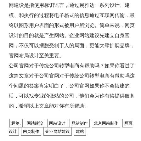
网建设是指使用标识语言，通过易雅达一系列设计、建
模、和执行的过程将电子格式的信息通过互联网传输，最
终以图形用户界面的形式被用户所浏览。简单来说，网页
设计的目的就是产生网站。企业网站建设先建立自身官
网，不仅可以摆脱受制于人的局面，更能大肆扩展品牌，
官网布局设计至关重要。
公司官网对于传统公司转型电商有帮助吗？如果你看过了
这篇文章对于公司官网对于传统公司转型电商有帮助吗这
个问题的答案肯定明白了，公司官网如果你不会搭建的
话，可以找专业的做站的公司，他们会为你有偿提供服务
的，希望以上文章能对你有所帮助。
标签:
网站建设
网站设计
网站制作
北京网站制作
网页
设计
网页制作
企业网站建设
建站