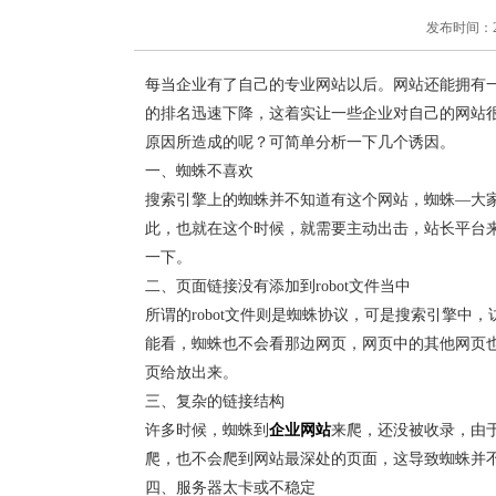
发布时间：2018
每当企业有了自己的专业网站以后。网站还能拥有
的排名迅速下降，这着实让一些企业对自己的网站
原因所造成的呢？可简单分析一下几个诱因。
一、蜘蛛不喜欢
搜索引擎上的蜘蛛并不知道有这个网站，蜘蛛—大
此，也就在这个时候，就需要主动出击，站长平台
一下。
二、页面链接没有添加到robot文件当中
所谓的robot文件则是蜘蛛协议，可是搜索引擎
能看，蜘蛛也不会看那边网页，网页中的其他网页也
页给放出来。
三、复杂的链接结构
许多时候，蜘蛛到
企业网站
来爬，还没被收录，由
爬，也不会爬到网站最深处的页面，这导致蜘蛛并
四、服务器太卡或不稳定