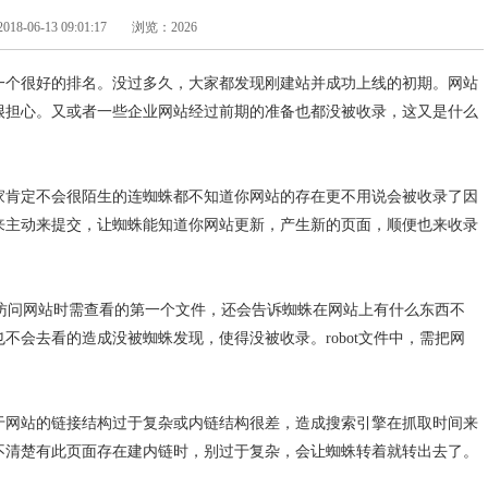
-06-13 09:01:17
浏览：2026
一个很好的排名。没过多久，大家都发现刚建站并成功上线的初期。网站
很担心。又或者一些企业网站经过前期的准备也都没被收录，这又是什么
家肯定不会很陌生的连蜘蛛都不知道你网站的存在更不用说会被收录了因
来主动来提交，让蜘蛛能知道你网站更新，产生新的页面，顺便也来收录
中，访问网站时需查看的第一个文件，还会告诉蜘蛛在网站上有什么东西不
不会去看的造成没被蜘蛛发现，使得没被收录。robot文件中，需把网
于网站的链接结构过于复杂或内链结构很差，造成搜索引擎在抓取时间来
不清楚有此页面存在建内链时，别过于复杂，会让蜘蛛转着就转出去了。