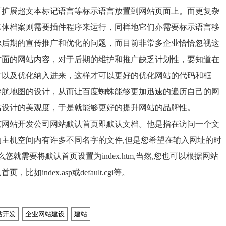
可扩展超文本标记语言等标示语言放置到网站页面上。而更复杂
媒体档案则需要插件程序来运行，同样地它们亦需要标示语言移
虑后期的宣传推广和优化的问题，而目前非常多企业恰恰忽视这
方面的网站内容，对于后期的维护和推广缺乏计划性，要知道在
广以及优化纳入进来，这样才可以更好的优化网站的代码和框
导航地图的设计，从而让百度蜘蛛能够更加迅速的遍历自己的网
站设计的美观度，于是就能够更好的提升网站的品牌性。
京网站开发公司网站默认首页即默认文档。他是指在访问一个文
的主机空间内有许多不同名字的文件
,
但是您希望在输入网址的时
么您就需要将默认首页设置为
index.htm,
当然
,
您也可以根据网站
认首页，比如
index.asp
或
default.cgi
等。
站开发
企业网站建设
建站