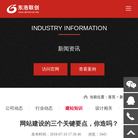
INDUSTRY INFORMATION
新闻资讯
访问官网
查看案例
当前位置：
首页
>
新闻
公司动态
行业动态
建站知识
设计相关
网站建设的三个关键要点，你造吗？
发布时间：2018-07-10 17:36:46
浏览：3445