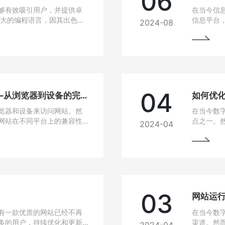
06
够有效吸引用户，并提供卓
在当今信
强大的编程语言，因其出色的
信息平台
2024-08
建设的热门选择。
Java作
选技术之
04
网站兼容性问题解决方法——从浏览器到设备的完美适配
如何优
览器和设备来访问网站。然
在当今数
网站在不同平台上的兼容性
点之一。
2024-04
无论是在电脑、手机、平板
高，网站
要找到解决这些问题的方
说，如果
从而损失
的问题，
03
有一款优质的网站已经不再
在当今数
多的用户，持续优化和更新
渠道。然