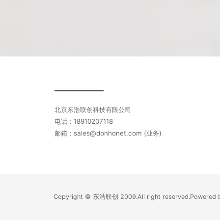
北京东浩联创科技有限公司
电话：18910207118
邮箱：sales@donhonet.com (业务)
Copyright © 东浩联创 2009.All right reserved.Power