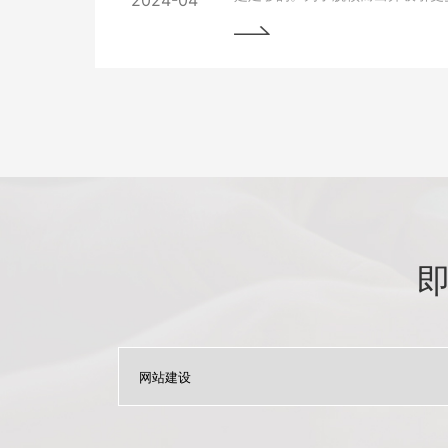
2024-04
网站变得至关重要。本文将为您详
优化与更新，以帮助您实现网站的
将掌握一些最佳实践和关键技巧，
场中脱颖而出。