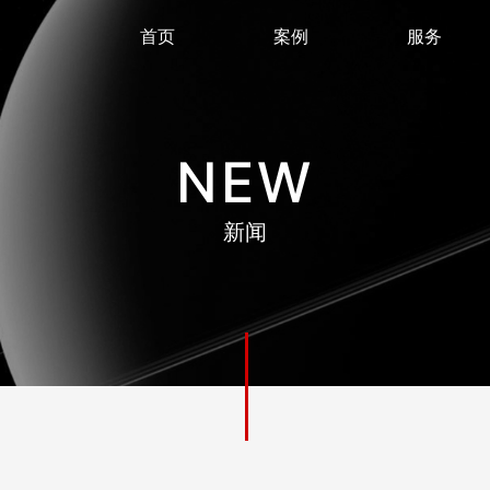
首页
案例
服务
NEW
新闻