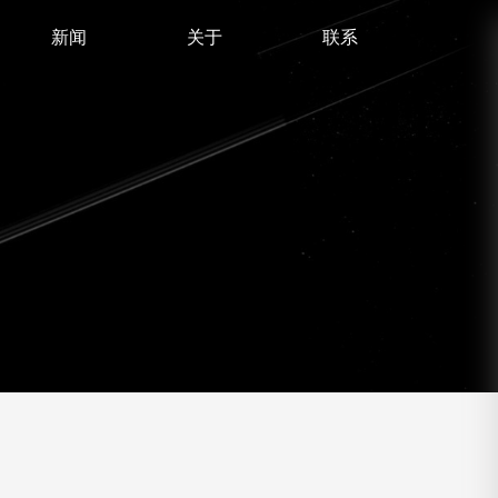
新闻
关于
联系