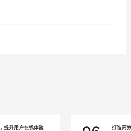
站，提升用户在线体验
打造高效