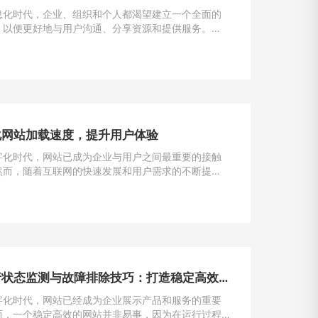
息化时代，企业、组织和个人都渴望建立一个全面的
，以便更好地与用户沟通、分享资源和提供服务。
为一种强大且灵活的编程语言，成为构建门户网站的首
一。
化网站加载速度，提升用户体验
字化时代，网站已成为企业与用户之间最重要的接触
然而，随着互联网的快速发展和用户需求的不断提
加载速度成为了用户留存与转化的重要因素。一般来
一个网站的加载速度过慢，用户很可能会选择离开，
潜在的业务机会。因此，如何解决网站加载速度过慢
提升用户体验，成为了每个网站主的重要课题。
网站运行状态监测与故障排除技巧：打造稳定高效的在线平台
字化时代，网站已经成为企业展示产品和服务的重要
而，一个稳定高效的网站并非易事，因为在运行过程