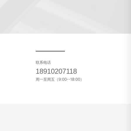
联系电话
18910207118
周一至周五（9:00--18:00）