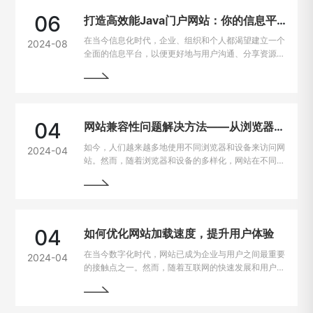
06
打造高效能Java门户网站：你的信息平台解决方案
在当今信息化时代，企业、组织和个人都渴望建立一个
2024-08
全面的信息平台，以便更好地与用户沟通、分享资源和
提供服务。Java作为一种强大且灵活的编程语言，成
为构建门户网站的首选技术之一。
04
网站兼容性问题解决方法——从浏览器到设备的完美适配
如今，人们越来越多地使用不同浏览器和设备来访问网
2024-04
站。然而，随着浏览器和设备的多样化，网站在不同平
台上的兼容性问题也逐渐凸显出来。为了让用户无论是
在电脑、手机、平板上都能有良好的使用体验，我们需
要找到解决这些问题的方法。
04
如何优化网站加载速度，提升用户体验
在当今数字化时代，网站已成为企业与用户之间最重要
2024-04
的接触点之一。然而，随着互联网的快速发展和用户需
求的不断提高，网站加载速度成为了用户留存与转化的
重要因素。一般来说，如果一个网站的加载速度过慢，
用户很可能会选择离开，从而损失潜在的业务机会。因