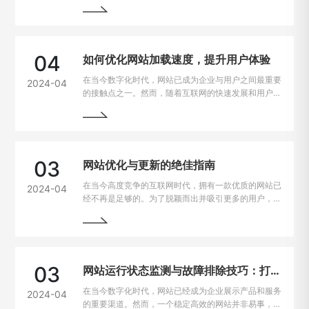
台上的兼容性问题也逐渐凸显出来。为了让用户无论是
在电脑、手机、平板上都能有良好的使用体验，我们需
要找到解决这些问题的方法。
04
如何优化网站加载速度，提升用户体验
在当今数字化时代，网站已成为企业与用户之间最重要
2024-04
的接触点之一。然而，随着互联网的快速发展和用户需
求的不断提高，网站加载速度成为了用户留存与转化的
重要因素。一般来说，如果一个网站的加载速度过慢，
用户很可能会选择离开，从而损失潜在的业务机会。因
此，如何解决网站加载速度过慢的问题，提升用户体
验，成为了每个网站主的重要课题。
03
网站优化与更新的绝佳指南
在当今高度竞争的互联网时代，拥有一款优质的网站已
2024-04
经不再是足够的。为了脱颖而出并吸引更多的用户，持
续优化和更新网站变得至关重要。本文将为您详细介绍
如何进行网站的持续优化与更新，以帮助您实现网站的
最大化价值。阅读本文，您将掌握一些最佳实践和关键
技巧，助您的网站在竞争激烈的市场中脱颖而出。
03
网站运行状态监测与故障排除技巧：打造稳定高效的在线平台
在当今数字化时代，网站已经成为企业展示产品和服务
2024-04
的重要渠道。然而，一个稳定高效的网站并非易事，因