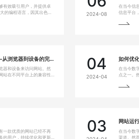
06
够有效吸引用户，并提供卓
在当今信
强大的编程语言，因其出色的
信息平台
2024-08
建设的热门选择。
Java作
选技术之
04
网站兼容性问题解决方法——从浏览器到设备的完美适配
如何优
览器和设备来访问网站。然
在当今数
网站在不同平台上的兼容性
点之一。
2024-04
无论是在电脑、手机、平板
高，网站
要找到解决这些问题的方
说，如果
从而损失
的问题，
03
有一款优质的网站已经不再
在当今数
多的用户，持续优化和更新
渠道。然