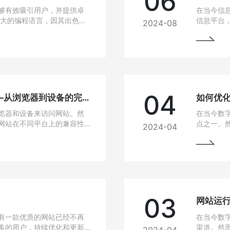
06
够有效吸引用户，并提供卓
在当今信
强大的编程语言，因其出色的
信息平台
2024-08
建设的热门选择。
Java作
选技术之
04
网站兼容性问题解决方法——从浏览器到设备的完美适配
如何优
览器和设备来访问网站。然
在当今数
网站在不同平台上的兼容性
点之一。
2024-04
无论是在电脑、手机、平板
高，网站
要找到解决这些问题的方
说，如果
从而损失
的问题，
03
有一款优质的网站已经不再
在当今数
多的用户，持续优化和更新
渠道。然