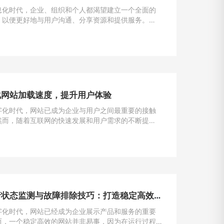
息化时代，企业、组织和个人都渴望建立一个全面的
，以便更好地与用户沟通、分享资源和提供服务。
为一种强大且灵活的编程语言，成为构建门户网站的首
一。
化网站加载速度，提升用户体验
字化时代，网站已成为企业与用户之间最重要的接触
然而，随着互联网的快速发展和用户需求的不断提
加载速度成为了用户留存与转化的重要因素。一般来
一个网站的加载速度过慢，用户很可能会选择离开，
潜在的业务机会。因此，如何解决网站加载速度过慢
提升用户体验，成为了每个网站主的重要课题。
网站运行状态监测与故障排除技巧：打造稳定高效的在线平台
字化时代，网站已经成为企业展示产品和服务的重要
而，一个稳定高效的网站并非易事，因为在运行过程