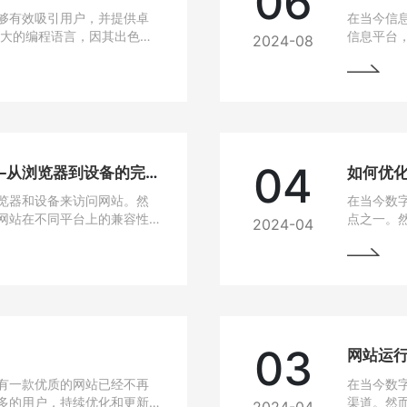
06
够有效吸引用户，并提供卓
在当今信
强大的编程语言，因其出色的
信息平台
2024-08
建设的热门选择。
Java作
选技术之
04
网站兼容性问题解决方法——从浏览器到设备的完美适配
如何优
览器和设备来访问网站。然
在当今数
网站在不同平台上的兼容性
点之一。
2024-04
无论是在电脑、手机、平板
高，网站
要找到解决这些问题的方
说，如果
从而损失
的问题，
03
有一款优质的网站已经不再
在当今数
多的用户，持续优化和更新
渠道。然