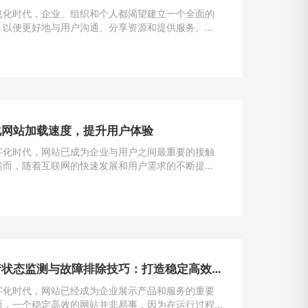
息化时代，企业、组织和个人都渴望建立一个全面的
，以便更好地与用户沟通、分享资源和提供服务。
为一种强大且灵活的编程语言，成为构建门户网站的首
一。
化网站加载速度，提升用户体验
字化时代，网站已成为企业与用户之间最重要的接触
然而，随着互联网的快速发展和用户需求的不断提
加载速度成为了用户留存与转化的重要因素。一般来
一个网站的加载速度过慢，用户很可能会选择离开，
潜在的业务机会。因此，如何解决网站加载速度过慢
提升用户体验，成为了每个网站主的重要课题。
网站运行状态监测与故障排除技巧：打造稳定高效的在线平台
字化时代，网站已经成为企业展示产品和服务的重要
而，一个稳定高效的网站并非易事，因为在运行过程