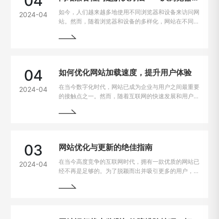
04
如今，人们越来越多地使用不同浏览器和设备来访问网
2024-04
站。然而，随着浏览器和设备的多样化，网站在不同平
台上的兼容性问题也逐渐凸显出来。为了让用户无论是
在电脑、手机、平板上都能有良好的使用体验，我们需
要找到解决这些问题的方法。
04
如何优化网站加载速度，提升用户体验
在当今数字化时代，网站已成为企业与用户之间最重要
2024-04
的接触点之一。然而，随着互联网的快速发展和用户需
求的不断提高，网站加载速度成为了用户留存与转化的
重要因素。一般来说，如果一个网站的加载速度过慢，
用户很可能会选择离开，从而损失潜在的业务机会。因
此，如何解决网站加载速度过慢的问题，提升用户体
验，成为了每个网站主的重要课题。
03
网站优化与更新的绝佳指南
在当今高度竞争的互联网时代，拥有一款优质的网站已
2024-04
经不再是足够的。为了脱颖而出并吸引更多的用户，持
续优化和更新网站变得至关重要。本文将为您详细介绍
如何进行网站的持续优化与更新，以帮助您实现网站的
最大化价值。阅读本文，您将掌握一些最佳实践和关键
技巧，助您的网站在竞争激烈的市场中脱颖而出。