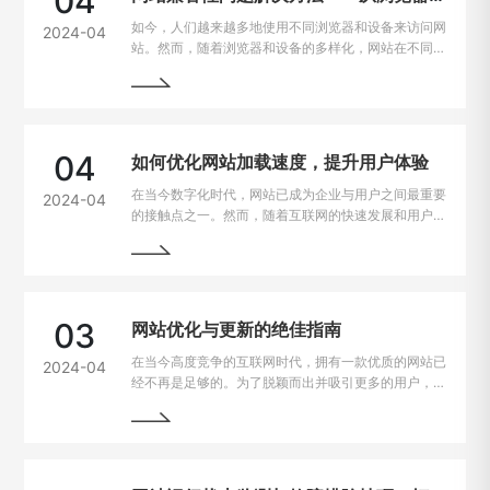
04
如今，人们越来越多地使用不同浏览器和设备来访问网
2024-04
站。然而，随着浏览器和设备的多样化，网站在不同平
台上的兼容性问题也逐渐凸显出来。为了让用户无论是
在电脑、手机、平板上都能有良好的使用体验，我们需
要找到解决这些问题的方法。
04
如何优化网站加载速度，提升用户体验
在当今数字化时代，网站已成为企业与用户之间最重要
2024-04
的接触点之一。然而，随着互联网的快速发展和用户需
求的不断提高，网站加载速度成为了用户留存与转化的
重要因素。一般来说，如果一个网站的加载速度过慢，
用户很可能会选择离开，从而损失潜在的业务机会。因
此，如何解决网站加载速度过慢的问题，提升用户体
验，成为了每个网站主的重要课题。
03
网站优化与更新的绝佳指南
在当今高度竞争的互联网时代，拥有一款优质的网站已
2024-04
经不再是足够的。为了脱颖而出并吸引更多的用户，持
续优化和更新网站变得至关重要。本文将为您详细介绍
如何进行网站的持续优化与更新，以帮助您实现网站的
最大化价值。阅读本文，您将掌握一些最佳实践和关键
技巧，助您的网站在竞争激烈的市场中脱颖而出。