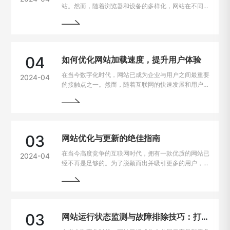
站。然而，随着浏览器和设备的多样化，网站在不同平
台上的兼容性问题也逐渐凸显出来。为了让用户无论是
在电脑、手机、平板上都能有良好的使用体验，我们需
要找到解决这些问题的方法。
04
如何优化网站加载速度，提升用户体验
在当今数字化时代，网站已成为企业与用户之间最重要
2024-04
的接触点之一。然而，随着互联网的快速发展和用户需
求的不断提高，网站加载速度成为了用户留存与转化的
重要因素。一般来说，如果一个网站的加载速度过慢，
用户很可能会选择离开，从而损失潜在的业务机会。因
此，如何解决网站加载速度过慢的问题，提升用户体
验，成为了每个网站主的重要课题。
03
网站优化与更新的绝佳指南
在当今高度竞争的互联网时代，拥有一款优质的网站已
2024-04
经不再是足够的。为了脱颖而出并吸引更多的用户，持
续优化和更新网站变得至关重要。本文将为您详细介绍
如何进行网站的持续优化与更新，以帮助您实现网站的
最大化价值。阅读本文，您将掌握一些最佳实践和关键
技巧，助您的网站在竞争激烈的市场中脱颖而出。
03
网站运行状态监测与故障排除技巧：打造稳定高效的在线平台