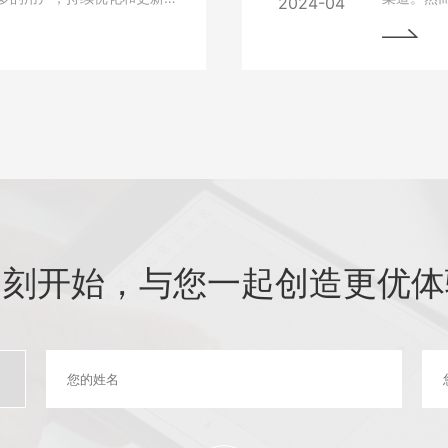
2024-04
细介绍如何进行网站的持续
中常常会
最大化价值。阅读本文，您
与故障排
助您的网站在竞争激烈的市
始终稳定
即刻开始，与您一起创造更优体