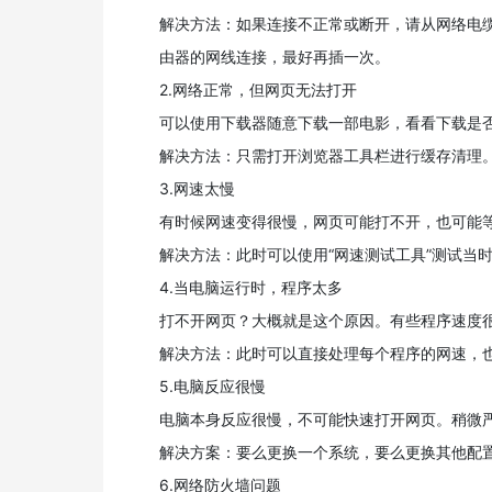
解决方法：如果连接不正常或断开，请从网络电
由器的网线连接，最好再插一次。
2.网络正常，但网页无法打开
可以使用下载器随意下载一部电影，看看下载是
解决方法：只需打开浏览器工具栏进行缓存清理
3.网速太慢
有时候网速变得很慢，网页可能打不开，也可能
解决方法：此时可以使用“网速测试工具”测试当
4.当电脑运行时，程序太多
打不开网页？大概就是这个原因。有些程序速度
解决方法：此时可以直接处理每个程序的网速，
5.电脑反应很慢
电脑本身反应很慢，不可能快速打开网页。稍微
解决方案：要么更换一个系统，要么更换其他配
6.网络防火墙问题