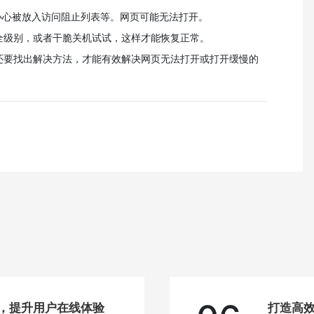
小心被放入访问阻止列表等。网页可能无法打开。
全级别，或者干脆关机试试，这样才能恢复正常。
还要找出解决方法，才能有效解决网页无法打开或打开缓慢的
站，提升用户在线体验
打造高效