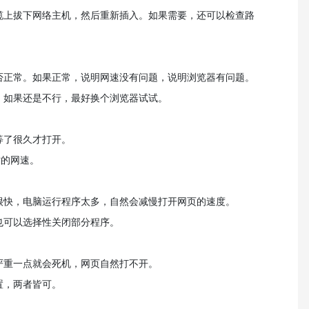
缆上拔下网络主机，然后重新插入。如果需要，还可以检查路
否正常。如果正常，说明网速没有问题，说明浏览器有问题。
。如果还是不行，最好换个浏览器试试。
等了很久才打开。
时的网速。
很快，电脑运行程序太多，自然会减慢打开网页的速度。
也可以选择性关闭部分程序。
严重一点就会死机，网页自然打不开。
置，两者皆可。