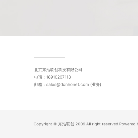
北京东浩联创科技有限公司
电话：18910207118
邮箱：sales@donhonet.com (业务)
Copyright © 东浩联创 2009.All right reserved.Power