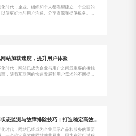
息化时代，企业、组织和个人都渴望建立一个全面的
，以便更好地与用户沟通、分享资源和提供服务。
为一种强大且灵活的编程语言，成为构建门户网站的首
一。
化网站加载速度，提升用户体验
字化时代，网站已成为企业与用户之间最重要的接触
然而，随着互联网的快速发展和用户需求的不断提
加载速度成为了用户留存与转化的重要因素。一般来
一个网站的加载速度过慢，用户很可能会选择离开，
潜在的业务机会。因此，如何解决网站加载速度过慢
提升用户体验，成为了每个网站主的重要课题。
网站运行状态监测与故障排除技巧：打造稳定高效的在线平台
字化时代，网站已经成为企业展示产品和服务的重要
而，一个稳定高效的网站并非易事，因为在运行过程