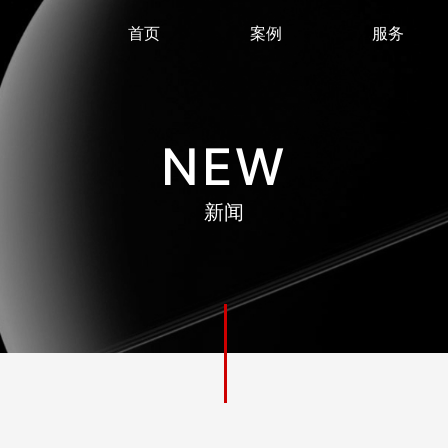
首页
案例
服务
NEW
新闻