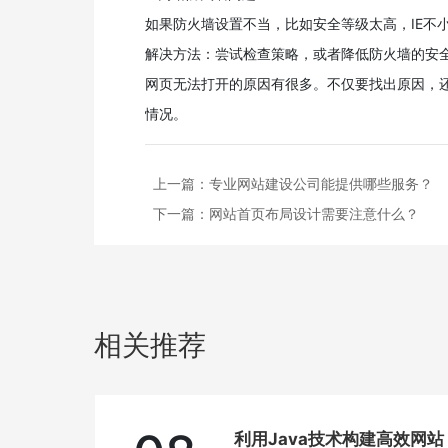
如果防火墙设置不当，比如安全等级太高，IE不
解决方法：尝试检查策略，或者降低防火墙的安
网页无法打开的原因有很多。不仅要找出原因，
情况。
上一篇：
专业网站建设公司能提供哪些服务？
下一篇：
网站首页布局设计需要注意什么？
相关推荐
利用Java技术构建高效网