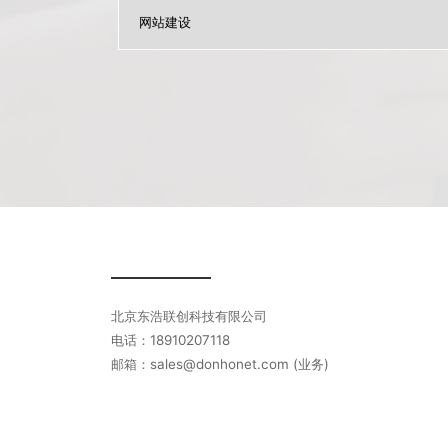
北京东浩联创科技有限公司
电话：18910207118
邮箱：sales@donhonet.com (业务)