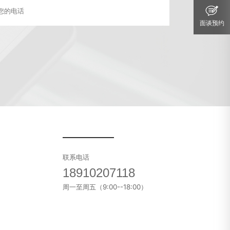
面谈预约
联系电话
18910207118
周一至周五（9:00--18:00）