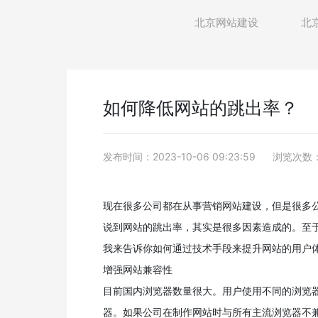
北京网站建设
北
如何降低网站的跳出率？
发布时间：2023-10-06 09:23:59
浏览次数：
现在很多公司都在从事营销网站建设，但是很多
说到网站的跳出率，其实是很多因素造成的。至
我来告诉你如何通过技术手段来提升网站的用户
增强网站兼容性
目前国内浏览器数量很大。用户使用不同的浏览
器。如果公司在制作网站时与所有主流浏览器不