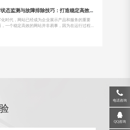
网站运行状态监测与故障排除技巧：打造稳定高效的在线平台
字化时代，网站已经成为企业展示产品和服务的重要
而，一个稳定高效的网站并非易事，因为在运行过程
遇到各种问题和故障。本文将介绍一些运行状态监测
除的技巧，帮助网站管理员掌握关键要领，确保网站
运行。
电话咨询
验
QQ咨询