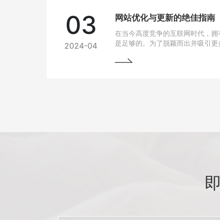
03
网站优化与更新的绝佳指南
在当今高度竞争的互联网时代，拥
是足够的。为了脱颖而出并吸引更
2024-04
网站变得至关重要。本文将为您详
优化与更新，以帮助您实现网站的
将掌握一些最佳实践和关键技巧，
场中脱颖而出。