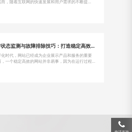
然而，随着互联网的快速发展和用户需求的不断提
加载速度成为了用户留存与转化的重要因素。一般来
一个网站的加载速度过慢，用户很可能会选择离开，
潜在的业务机会。因此，如何解决网站加载速度过慢
提升用户体验，成为了每个网站主的重要课题。
网站运行状态监测与故障排除技巧：打造稳定高效的在线平台
字化时代，网站已经成为企业展示产品和服务的重要
而，一个稳定高效的网站并非易事，因为在运行过程
遇到各种问题和故障。本文将介绍一些运行状态监测
除的技巧，帮助网站管理员掌握关键要领，确保网站
运行。