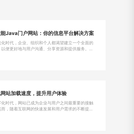
能Java门户网站：你的信息平台解决方案
息化时代，企业、组织和个人都渴望建立一个全面的
，以便更好地与用户沟通、分享资源和提供服务。
为一种强大且灵活的编程语言，成为构建门户网站的首
一。
化网站加载速度，提升用户体验
字化时代，网站已成为企业与用户之间最重要的接触
然而，随着互联网的快速发展和用户需求的不断提
加载速度成为了用户留存与转化的重要因素。一般来
一个网站的加载速度过慢，用户很可能会选择离开，
潜在的业务机会。因此，如何解决网站加载速度过慢
提升用户体验，成为了每个网站主的重要课题。