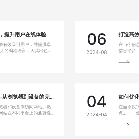
06
站，提升用户在线体验
打造高效
够有效吸引用户，并提供卓
在当今信
强大的编程语言，因其出色的
信息平台
2024-08
建设的热门选择。
Java作
选技术之
04
网站兼容性问题解决方法——从浏览器到设备的完美适配
如何优
览器和设备来访问网站。然
在当今数
网站在不同平台上的兼容性
点之一。
2024-04
无论是在电脑、手机、平板
高，网站
要找到解决这些问题的方
说，如果
从而损失
的问题，