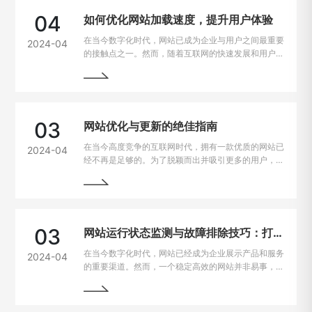
04
如何优化网站加载速度，提升用户体验
在当今数字化时代，网站已成为企业与用户之间最重要
2024-04
的接触点之一。然而，随着互联网的快速发展和用户需
求的不断提高，网站加载速度成为了用户留存与转化的
重要因素。一般来说，如果一个网站的加载速度过慢，
用户很可能会选择离开，从而损失潜在的业务机会。因
此，如何解决网站加载速度过慢的问题，提升用户体
验，成为了每个网站主的重要课题。
03
网站优化与更新的绝佳指南
在当今高度竞争的互联网时代，拥有一款优质的网站已
2024-04
经不再是足够的。为了脱颖而出并吸引更多的用户，持
续优化和更新网站变得至关重要。本文将为您详细介绍
如何进行网站的持续优化与更新，以帮助您实现网站的
最大化价值。阅读本文，您将掌握一些最佳实践和关键
技巧，助您的网站在竞争激烈的市场中脱颖而出。
03
网站运行状态监测与故障排除技巧：打造稳定高效的在线平台
在当今数字化时代，网站已经成为企业展示产品和服务
2024-04
的重要渠道。然而，一个稳定高效的网站并非易事，因
为在运行过程中常常会遇到各种问题和故障。本文将介
绍一些运行状态监测与故障排除的技巧，帮助网站管理
员掌握关键要领，确保网站始终稳定运行。