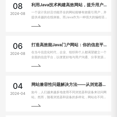
08
利用Java技术构建高效网站，提升用户在线体验
一个设计良好且功能齐全的网站能够有效吸引用户，并
2024-08
提供卓越的在线体验。而Java作为一种强大的编程语
言，因其出色的跨平台能力和开发效率，成为网站建设
的热门选择。
06
打造高效能Java门户网站：你的信息平台解决方案
在当今信息化时代，企业、组织和个人都渴望建立一个
2024-08
全面的信息平台，以便更好地与用户沟通、分享资源和
提供服务。Java作为一种强大且灵活的编程语言，成
为构建门户网站的首选技术之一。
04
网站兼容性问题解决方法——从浏览器到设备的完美适配
如今，人们越来越多地使用不同浏览器和设备来访问网
2024-04
站。然而，随着浏览器和设备的多样化，网站在不同平
台上的兼容性问题也逐渐凸显出来。为了让用户无论是
在电脑、手机、平板上都能有良好的使用体验，我们需
要找到解决这些问题的方法。