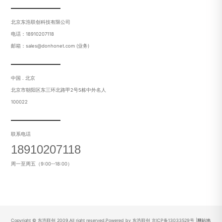
北京东浩联创科技有限公司
电话：18910207118
邮箱：sales@donhonet.com (业务)
中国 . 北京
北京市朝阳区东三环北路甲2号5栋中外名人
100022
联系电话
18910207118
周一至周五（9:00--18:00）
Copyright © 东浩联创 2009.All right reserved.Powered by 东浩联创
京ICP备13033529号
|
网站地