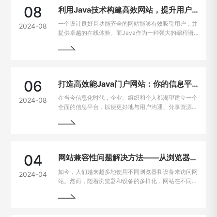
08
利用Java技术构建高效网站，提升用户在线体验
一个设计良好且功能齐全的网站能够有效吸引用户，并
2024-08
提供卓越的在线体验。而Java作为一种强大的编程语
言，因其出色的跨平台能力和开发效率，成为网站建设
的热门选择。
06
打造高效能Java门户网站：你的信息平台解决方案
在当今信息化时代，企业、组织和个人都渴望建立一个
2024-08
全面的信息平台，以便更好地与用户沟通、分享资源和
提供服务。Java作为一种强大且灵活的编程语言，成
为构建门户网站的首选技术之一。
04
网站兼容性问题解决方法——从浏览器到设备的完美适配
如今，人们越来越多地使用不同浏览器和设备来访问网
2024-04
站。然而，随着浏览器和设备的多样化，网站在不同平
台上的兼容性问题也逐渐凸显出来。为了让用户无论是
在电脑、手机、平板上都能有良好的使用体验，我们需
要找到解决这些问题的方法。