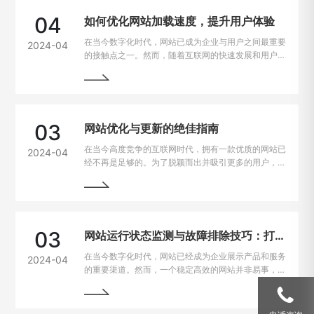
04
如何优化网站加载速度，提升用户体验
在当今数字化时代，网站已成为企业与用户之间最重要
2024-04
的接触点之一。然而，随着互联网的快速发展和用户需
求的不断提高，网站加载速度成为了用户留存与转化的
重要因素。一般来说，如果一个网站的加载速度过慢，
用户很可能会选择离开，从而损失潜在的业务机会。因
此，如何解决网站加载速度过慢的问题，提升用户体
验，成为了每个网站主的重要课题。
03
网站优化与更新的绝佳指南
在当今高度竞争的互联网时代，拥有一款优质的网站已
2024-04
经不再是足够的。为了脱颖而出并吸引更多的用户，持
续优化和更新网站变得至关重要。本文将为您详细介绍
如何进行网站的持续优化与更新，以帮助您实现网站的
最大化价值。阅读本文，您将掌握一些最佳实践和关键
技巧，助您的网站在竞争激烈的市场中脱颖而出。
03
网站运行状态监测与故障排除技巧：打造稳定高效的在线平台
在当今数字化时代，网站已经成为企业展示产品和服务
2024-04
的重要渠道。然而，一个稳定高效的网站并非易事，因
为在运行过程中常常会遇到各种问题和故障。本文将介
绍一些运行状态监测与故障排除的技巧，帮助网站管理
员掌握关键要领，确保网站始终稳定运行。