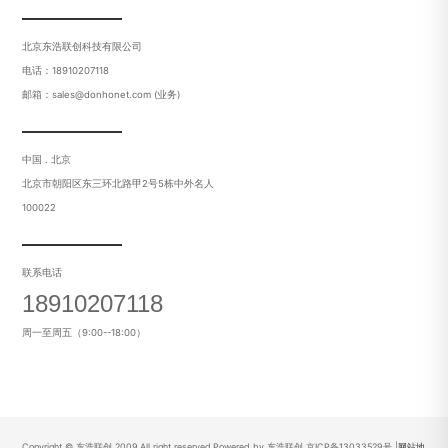
北京东浩联创科技有限公司
电话：18910207118
邮箱：sales@donhonet.com (业务)
中国 . 北京
北京市朝阳区东三环北路甲2号5栋中外名人
100022
联系电话
18910207118
周一至周五（9:00--18:00）
Copyright © 东浩联创 2009.All right reserved.Powered by 东浩联创
京ICP备13033529号
|
网站地