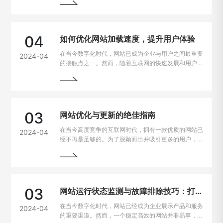
在电脑、手机、平板上都能有良好的使用体验，我们需
要找到解决这些问题的方法。
04
如何优化网站加载速度，提升用户体验
在当今数字化时代，网站已成为企业与用户之间最重要
2024-04
的接触点之一。然而，随着互联网的快速发展和用户需
求的不断提高，网站加载速度成为了用户留存与转化的
重要因素。一般来说，如果一个网站的加载速度过慢，
用户很可能会选择离开，从而损失潜在的业务机会。因
此，如何解决网站加载速度过慢的问题，提升用户体
验，成为了每个网站主的重要课题。
03
网站优化与更新的绝佳指南
在当今高度竞争的互联网时代，拥有一款优质的网站已
2024-04
经不再是足够的。为了脱颖而出并吸引更多的用户，持
续优化和更新网站变得至关重要。本文将为您详细介绍
如何进行网站的持续优化与更新，以帮助您实现网站的
最大化价值。阅读本文，您将掌握一些最佳实践和关键
技巧，助您的网站在竞争激烈的市场中脱颖而出。
03
网站运行状态监测与故障排除技巧：打造稳定高效的在线平台
在当今数字化时代，网站已经成为企业展示产品和服务
2024-04
的重要渠道。然而，一个稳定高效的网站并非易事，因