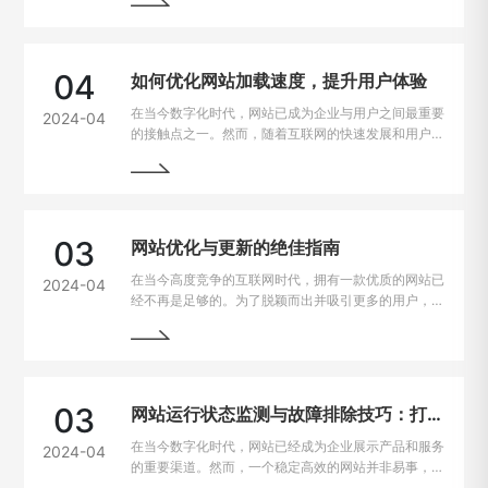
在电脑、手机、平板上都能有良好的使用体验，我们需
要找到解决这些问题的方法。
04
如何优化网站加载速度，提升用户体验
在当今数字化时代，网站已成为企业与用户之间最重要
2024-04
的接触点之一。然而，随着互联网的快速发展和用户需
求的不断提高，网站加载速度成为了用户留存与转化的
重要因素。一般来说，如果一个网站的加载速度过慢，
用户很可能会选择离开，从而损失潜在的业务机会。因
此，如何解决网站加载速度过慢的问题，提升用户体
验，成为了每个网站主的重要课题。
03
网站优化与更新的绝佳指南
在当今高度竞争的互联网时代，拥有一款优质的网站已
2024-04
经不再是足够的。为了脱颖而出并吸引更多的用户，持
续优化和更新网站变得至关重要。本文将为您详细介绍
如何进行网站的持续优化与更新，以帮助您实现网站的
最大化价值。阅读本文，您将掌握一些最佳实践和关键
技巧，助您的网站在竞争激烈的市场中脱颖而出。
03
网站运行状态监测与故障排除技巧：打造稳定高效的在线平台
在当今数字化时代，网站已经成为企业展示产品和服务
2024-04
的重要渠道。然而，一个稳定高效的网站并非易事，因
为在运行过程中常常会遇到各种问题和故障。本文将介