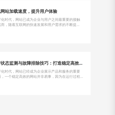
化网站加载速度，提升用户体验
字化时代，网站已成为企业与用户之间最重要的接触
然而，随着互联网的快速发展和用户需求的不断提
加载速度成为了用户留存与转化的重要因素。一般来
一个网站的加载速度过慢，用户很可能会选择离开，
潜在的业务机会。因此，如何解决网站加载速度过慢
提升用户体验，成为了每个网站主的重要课题。
网站运行状态监测与故障排除技巧：打造稳定高效的在线平台
字化时代，网站已经成为企业展示产品和服务的重要
而，一个稳定高效的网站并非易事，因为在运行过程
遇到各种问题和故障。本文将介绍一些运行状态监测
除的技巧，帮助网站管理员掌握关键要领，确保网站
运行。