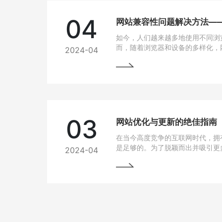
04
如今，人们越来越多地使用不同浏
而，随着浏览器和设备的多样化，
2024-04
问题也逐渐凸显出来。为了让用户
上都能有良好的使用体验，我们需
法。
03
网站优化与更新的绝佳指南
在当今高度竞争的互联网时代，拥
是足够的。为了脱颖而出并吸引更
2024-04
网站变得至关重要。本文将为您详
优化与更新，以帮助您实现网站的
将掌握一些最佳实践和关键技巧，
场中脱颖而出。