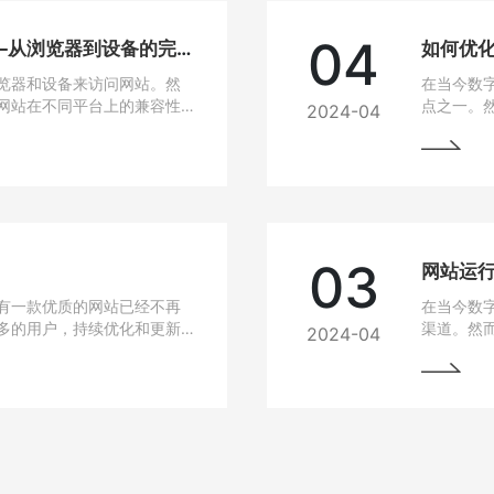
04
网站兼容性问题解决方法——从浏览器到设备的完美适配
如何优
览器和设备来访问网站。然
在当今数
网站在不同平台上的兼容性
点之一。
2024-04
无论是在电脑、手机、平板
高，网站
要找到解决这些问题的方
说，如果
从而损失
的问题，
03
有一款优质的网站已经不再
在当今数
多的用户，持续优化和更新
渠道。然
2024-04
细介绍如何进行网站的持续
中常常会
最大化价值。阅读本文，您
与故障排
助您的网站在竞争激烈的市
始终稳定