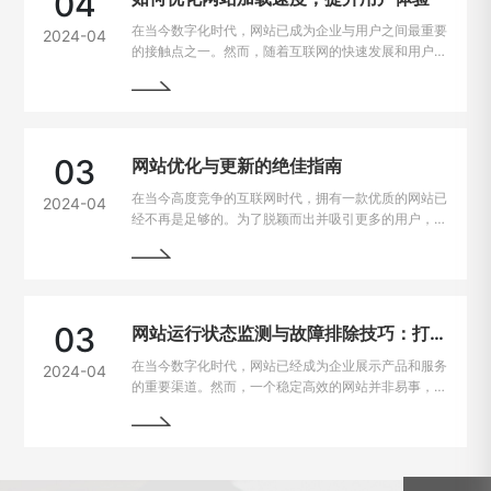
04
在当今数字化时代，网站已成为企业与用户之间最重要
2024-04
的接触点之一。然而，随着互联网的快速发展和用户需
求的不断提高，网站加载速度成为了用户留存与转化的
重要因素。一般来说，如果一个网站的加载速度过慢，
用户很可能会选择离开，从而损失潜在的业务机会。因
此，如何解决网站加载速度过慢的问题，提升用户体
验，成为了每个网站主的重要课题。
03
网站优化与更新的绝佳指南
在当今高度竞争的互联网时代，拥有一款优质的网站已
2024-04
经不再是足够的。为了脱颖而出并吸引更多的用户，持
续优化和更新网站变得至关重要。本文将为您详细介绍
如何进行网站的持续优化与更新，以帮助您实现网站的
最大化价值。阅读本文，您将掌握一些最佳实践和关键
技巧，助您的网站在竞争激烈的市场中脱颖而出。
03
网站运行状态监测与故障排除技巧：打造稳定高效的在线平台
在当今数字化时代，网站已经成为企业展示产品和服务
2024-04
的重要渠道。然而，一个稳定高效的网站并非易事，因
为在运行过程中常常会遇到各种问题和故障。本文将介
绍一些运行状态监测与故障排除的技巧，帮助网站管理
员掌握关键要领，确保网站始终稳定运行。