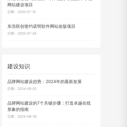
网站建设项目
日期：2020-07-10
东浩联创签约诺明软件网站改版项目
日期：2020-07-28
建设知识
品牌网站建设趋势：2024年的最新发展
日期：2024-09-02
品牌网站建设的7个关键步骤：打造卓越在线
形象的指南
日期：2024-08-30