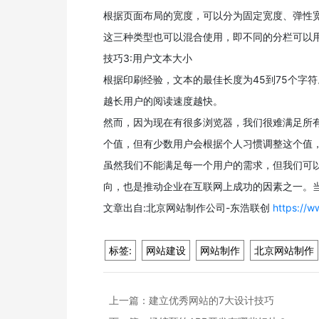
根据页面布局的宽度，可以分为固定宽度、弹性
这三种类型也可以混合使用，即不同的分栏可以
技巧3:用户文本大小
根据印刷经验，文本的最佳长度为45到75个字符
越长用户的阅读速度越快。
然而，因为现在有很多浏览器，我们很难满足所有
个值，但有少数用户会根据个人习惯调整这个值
虽然我们不能满足每一个用户的需求，但我们可
向，也是推动企业在互联网上成功的因素之一。
文章出自:北京网站制作公司-东浩联创
https://w
标签:
网站建设
网站制作
北京网站制作
上一篇：
建立优秀网站的7大设计技巧