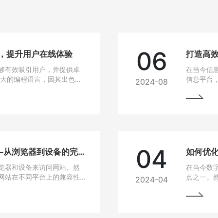
06
站，提升用户在线体验
打造高效
够有效吸引用户，并提供卓
在当今信
强大的编程语言，因其出色的
信息平台
2024-08
建设的热门选择。
Java作
选技术之
04
网站兼容性问题解决方法——从浏览器到设备的完美适配
如何优
览器和设备来访问网站。然
在当今数
网站在不同平台上的兼容性
点之一。
2024-04
无论是在电脑、手机、平板
高，网站
要找到解决这些问题的方
说，如果
从而损失
的问题，