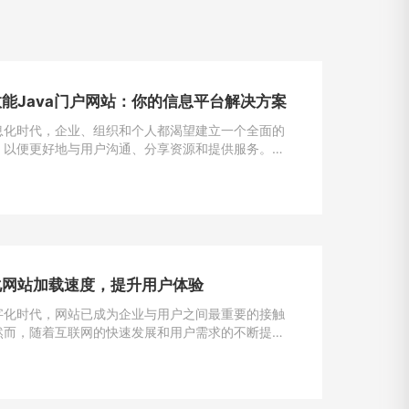
能Java门户网站：你的信息平台解决方案
息化时代，企业、组织和个人都渴望建立一个全面的
，以便更好地与用户沟通、分享资源和提供服务。
为一种强大且灵活的编程语言，成为构建门户网站的首
一。
化网站加载速度，提升用户体验
字化时代，网站已成为企业与用户之间最重要的接触
然而，随着互联网的快速发展和用户需求的不断提
加载速度成为了用户留存与转化的重要因素。一般来
一个网站的加载速度过慢，用户很可能会选择离开，
潜在的业务机会。因此，如何解决网站加载速度过慢
提升用户体验，成为了每个网站主的重要课题。