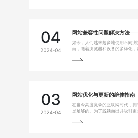
04
如今，人们越来越多地使用不同浏
而，随着浏览器和设备的多样化，
2024-04
问题也逐渐凸显出来。为了让用户
上都能有良好的使用体验，我们需
法。
03
网站优化与更新的绝佳指南
在当今高度竞争的互联网时代，拥
是足够的。为了脱颖而出并吸引更
2024-04
网站变得至关重要。本文将为您详
优化与更新，以帮助您实现网站的
将掌握一些最佳实践和关键技巧，
场中脱颖而出。