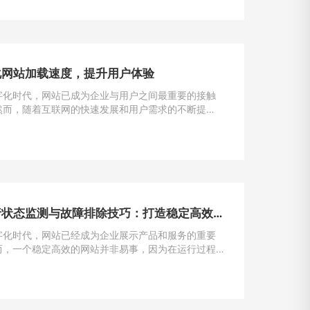
化网站加载速度，提升用户体验
字化时代，网站已成为企业与用户之间最重要的接触
然而，随着互联网的快速发展和用户需求的不断提
加载速度成为了用户留存与转化的重要因素。一般来
一个网站的加载速度过慢，用户很可能会选择离开，
潜在的业务机会。因此，如何解决网站加载速度过慢
提升用户体验，成为了每个网站主的重要课题。
网站运行状态监测与故障排除技巧：打造稳定高效的在线平台
字化时代，网站已经成为企业展示产品和服务的重要
而，一个稳定高效的网站并非易事，因为在运行过程
遇到各种问题和故障。本文将介绍一些运行状态监测
除的技巧，帮助网站管理员掌握关键要领，确保网站
运行。