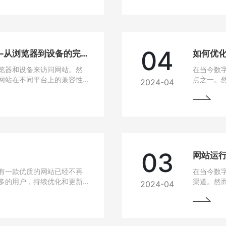
04
网站兼容性问题解决方法——从浏览器到设备的完美适配
如何优
览器和设备来访问网站。然
在当今数
网站在不同平台上的兼容性
点之一。
2024-04
无论是在电脑、手机、平板
高，网站
要找到解决这些问题的方
说，如果
从而损失
的问题，
03
有一款优质的网站已经不再
在当今数
多的用户，持续优化和更新
渠道。然
2024-04
细介绍如何进行网站的持续
中常常会
最大化价值。阅读本文，您
与故障排
助您的网站在竞争激烈的市
始终稳定