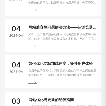
全面的信息平台，以便更好地与用户沟通、分享资源和
提供服务。Java作为一种强大且灵活的编程语言，成
为构建门户网站的首选技术之一。
04
网站兼容性问题解决方法——从浏览器到设备的完美适配
如今，人们越来越多地使用不同浏览器和设备来访问网
2024-04
站。然而，随着浏览器和设备的多样化，网站在不同平
台上的兼容性问题也逐渐凸显出来。为了让用户无论是
在电脑、手机、平板上都能有良好的使用体验，我们需
要找到解决这些问题的方法。
04
如何优化网站加载速度，提升用户体验
在当今数字化时代，网站已成为企业与用户之间最重要
2024-04
的接触点之一。然而，随着互联网的快速发展和用户需
求的不断提高，网站加载速度成为了用户留存与转化的
重要因素。一般来说，如果一个网站的加载速度过慢，
用户很可能会选择离开，从而损失潜在的业务机会。因
此，如何解决网站加载速度过慢的问题，提升用户体
验，成为了每个网站主的重要课题。
03
网站优化与更新的绝佳指南