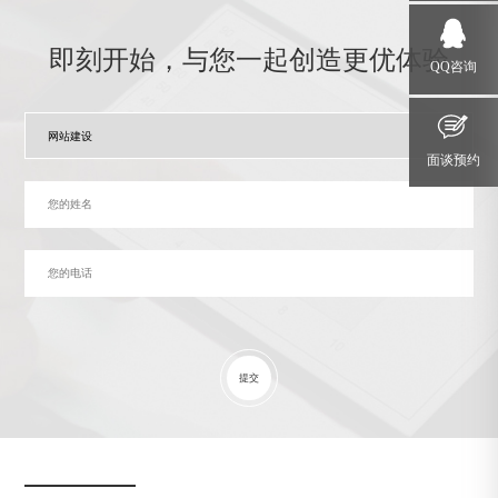
即刻开始，与您一起创造更优体验
QQ咨询
面谈预约
提交