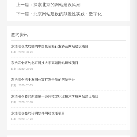
上一篇：
探索北京的网站建设风潮
下一篇：
北京网站建设的颠覆性实践：数字化…
签约资讯
东浩联创成功签约中国集装箱行业协会网站建设项目
日期：2020-08-20
东浩联创签约北京科技大学高端网站建设项目
日期：2020-08-02
东浩联创携手友间公寓打造全新的房源平台
日期：2020-07-15
东浩联创签约新疆第一师阿拉尔职业技术学校网站建设项目
日期：2020-07-10
东浩联创签约诺明软件网站改版项目
日期：2020-07-28