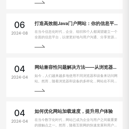
的热门选择。
06
打造高效能Java门户网站：你的信息平台解决方案
在当今信息化时代，企业、组织和个人都渴望建立一个
2024-08
全面的信息平台，以便更好地与用户沟通、分享资源和
提供服务。Java作为一种强大且灵活的编程语言，成
为构建门户网站的首选技术之一。
04
网站兼容性问题解决方法——从浏览器到设备的完美适配
如今，人们越来越多地使用不同浏览器和设备来访问网
2024-04
站。然而，随着浏览器和设备的多样化，网站在不同平
台上的兼容性问题也逐渐凸显出来。为了让用户无论是
在电脑、手机、平板上都能有良好的使用体验，我们需
要找到解决这些问题的方法。
04
如何优化网站加载速度，提升用户体验
在当今数字化时代，网站已成为企业与用户之间最重要
2024-04
的接触点之一。然而，随着互联网的快速发展和用户需