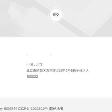
提交
中国 . 北京
北京市朝阳区东三环北路甲2号5栋中外名人
100022
ed by 东浩联创
京ICP备13033529号
|
网站地图