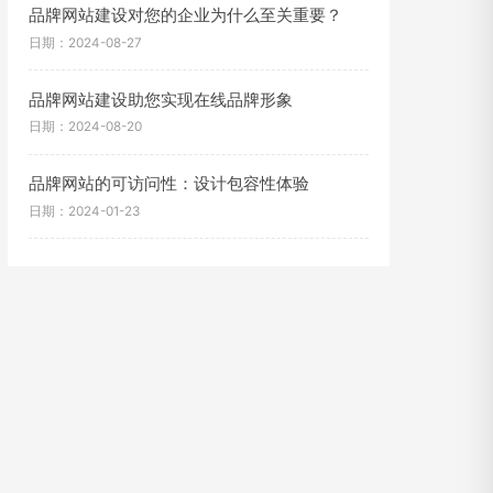
品牌网站建设对您的企业为什么至关重要？
日期：2024-08-27
品牌网站建设助您实现在线品牌形象
日期：2024-08-20
品牌网站的可访问性：设计包容性体验
日期：2024-01-23