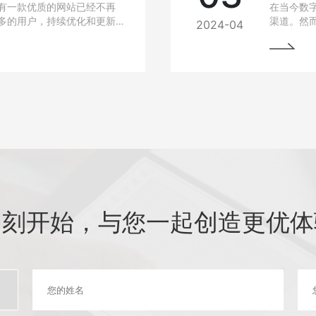
有一款优质的网站已经不再
在当今数
多的用户，持续优化和更新
渠道。然
2024-04
细介绍如何进行网站的持续
中常常会
最大化价值。阅读本文，您
与故障排
助您的网站在竞争激烈的市
始终稳定
即刻开始，与您一起创造更优体