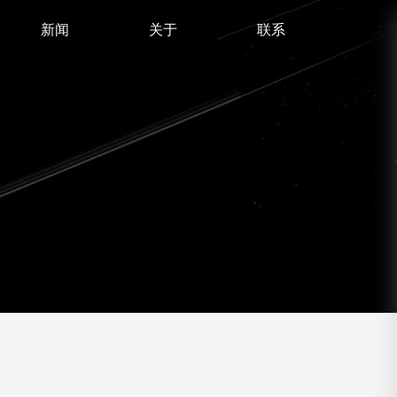
新闻
关于
联系