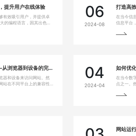
06
站，提升用户在线体验
打造高效
够有效吸引用户，并提供卓
在当今信
强大的编程语言，因其出色的
信息平台
2024-08
建设的热门选择。
Java作
选技术之
04
网站兼容性问题解决方法——从浏览器到设备的完美适配
如何优
览器和设备来访问网站。然
在当今数
网站在不同平台上的兼容性
点之一。
2024-04
无论是在电脑、手机、平板
高，网站
要找到解决这些问题的方
说，如果
从而损失
的问题，
03