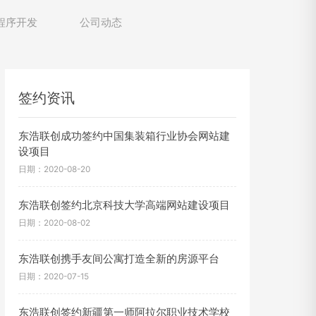
程序开发
公司动态
签约资讯
东浩联创成功签约中国集装箱行业协会网站建
设项目
日期：2020-08-20
东浩联创签约北京科技大学高端网站建设项目
日期：2020-08-02
东浩联创携手友间公寓打造全新的房源平台
日期：2020-07-15
东浩联创签约新疆第一师阿拉尔职业技术学校