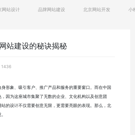
京网站设计
品牌网站建设
北京网站开发
小
网站建设的秘诀揭秘
1436
自身形象、吸引客户、推广产品和服务的重要窗口。而在中国
色，因为这座城市集聚了无数的企业、文化机构以及创意团
网站的设计不仅需要创意无限，更需要亮眼的表现。那么，北
竟。