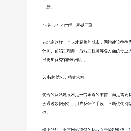
一新。
4. 多元团队合作，集思广益
在北京这样一个人才聚集的城市，网站建设往往需
计师、前端工程师、后端工程师等各方面的专业
出更加优秀的网站作品。
5. 持续优化，精益求精
优秀的网站建设不是一劳永逸的事情，而是需要
会通过数据分析、用户反馈等手段，不断优化网
位。
综上所述，北京网站建设的秘诀在于紧跟潮流、