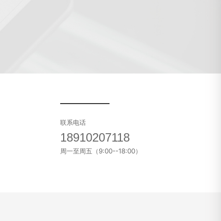
联系电话
18910207118
周一至周五（9:00--18:00）