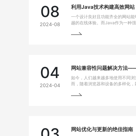
08
利用Java技术构建高效网
一个设计良好且功能齐全的网站能
越的在线体验。而Java作为一种
2024-08
跨平台能力和开发效率，成为网站
04
如今，人们越来越多地使用不同浏
而，随着浏览器和设备的多样化，
2024-04
问题也逐渐凸显出来。为了让用户
上都能有良好的使用体验，我们需
法。
03
网站优化与更新的绝佳指南