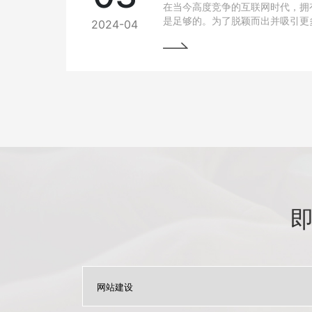
在当今高度竞争的互联网时代，拥
是足够的。为了脱颖而出并吸引更
2024-04
网站变得至关重要。本文将为您详
优化与更新，以帮助您实现网站的
将掌握一些最佳实践和关键技巧，
场中脱颖而出。