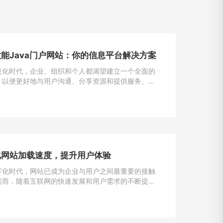
能Java门户网站：你的信息平台解决方案
息化时代，企业、组织和个人都渴望建立一个全面的
，以便更好地与用户沟通、分享资源和提供服务。
为一种强大且灵活的编程语言，成为构建门户网站的首
一。
化网站加载速度，提升用户体验
字化时代，网站已成为企业与用户之间最重要的接触
然而，随着互联网的快速发展和用户需求的不断提
加载速度成为了用户留存与转化的重要因素。一般来
一个网站的加载速度过慢，用户很可能会选择离开，
潜在的业务机会。因此，如何解决网站加载速度过慢
提升用户体验，成为了每个网站主的重要课题。