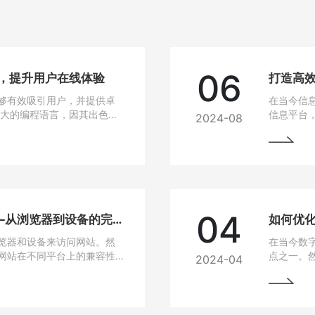
06
站，提升用户在线体验
打造高效
够有效吸引用户，并提供卓
在当今信
强大的编程语言，因其出色的
信息平台
2024-08
建设的热门选择。
Java作
选技术之
04
网站兼容性问题解决方法——从浏览器到设备的完美适配
如何优
览器和设备来访问网站。然
在当今数
网站在不同平台上的兼容性
点之一。
2024-04
无论是在电脑、手机、平板
高，网站
要找到解决这些问题的方
说，如果
从而损失
的问题，