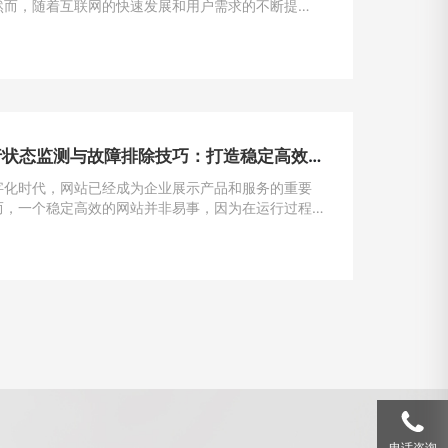
然而，随着互联网的快速发展和用户需求的不断提
加载速度成为了用户留存与转化的重要因素。一般来
一个网站的加载速度过慢，用户很可能会选择离开，
潜在的业务机会。因此，如何解决网站加载速度过慢
提升用户体验，成为了每个网站主的重要课题。
网站运行状态监测与故障排除技巧：打造稳定高效的在线平台
字化时代，网站已经成为企业展示产品和服务的重要
而，一个稳定高效的网站并非易事，因为在运行过程
遇到各种问题和故障。本文将介绍一些运行状态监测
除的技巧，帮助网站管理员掌握关键要领，确保网站
运行。