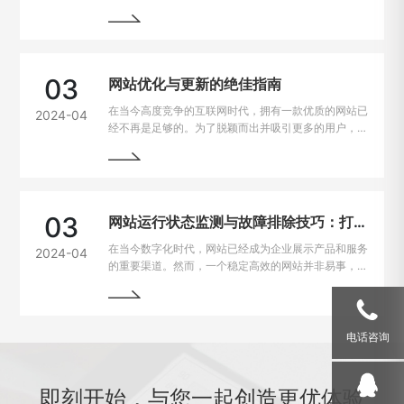
求的不断提高，网站加载速度成为了用户留存与转化的
重要因素。一般来说，如果一个网站的加载速度过慢，
用户很可能会选择离开，从而损失潜在的业务机会。因
此，如何解决网站加载速度过慢的问题，提升用户体
验，成为了每个网站主的重要课题。
03
网站优化与更新的绝佳指南
在当今高度竞争的互联网时代，拥有一款优质的网站已
2024-04
经不再是足够的。为了脱颖而出并吸引更多的用户，持
续优化和更新网站变得至关重要。本文将为您详细介绍
如何进行网站的持续优化与更新，以帮助您实现网站的
最大化价值。阅读本文，您将掌握一些最佳实践和关键
技巧，助您的网站在竞争激烈的市场中脱颖而出。
03
网站运行状态监测与故障排除技巧：打造稳定高效的在线平台
在当今数字化时代，网站已经成为企业展示产品和服务
2024-04
的重要渠道。然而，一个稳定高效的网站并非易事，因
为在运行过程中常常会遇到各种问题和故障。本文将介
绍一些运行状态监测与故障排除的技巧，帮助网站管理
员掌握关键要领，确保网站始终稳定运行。
电话咨询
即刻开始，与您一起创造更优体验