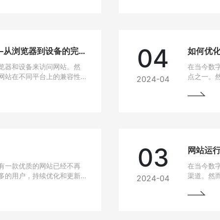
04
网站兼容性问题解决方法——从浏览器到设备的完美适配
如何优
览器和设备来访问网站。然
在当今数
网站在不同平台上的兼容性
点之一。
2024-04
无论是在电脑、手机、平板
高，网站
要找到解决这些问题的方
说，如果
从而损失
的问题，
03
有一款优质的网站已经不再
在当今数
多的用户，持续优化和更新
渠道。然
2024-04
细介绍如何进行网站的持续
中常常会
最大化价值。阅读本文，您
与故障排
助您的网站在竞争激烈的市
始终稳定