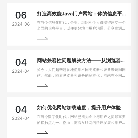
06
打造高效能Java门户网站：你的信息平台解决方案
在当今信息化时代，企业、组织和个人都渴望建立一个
2024-08
全面的信息平台，以便更好地与用户沟通、分享资源和
提供服务。Java作为一种强大且灵活的编程语言，成
为构建门户网站的首选技术之一。
04
网站兼容性问题解决方法——从浏览器到设备的完美适配
如今，人们越来越多地使用不同浏览器和设备来访问网
2024-04
站。然而，随着浏览器和设备的多样化，网站在不同平
台上的兼容性问题也逐渐凸显出来。为了让用户无论是
在电脑、手机、平板上都能有良好的使用体验，我们需
要找到解决这些问题的方法。
04
如何优化网站加载速度，提升用户体验
在当今数字化时代，网站已成为企业与用户之间最重要
2024-04
的接触点之一。然而，随着互联网的快速发展和用户需
求的不断提高，网站加载速度成为了用户留存与转化的
重要因素。一般来说，如果一个网站的加载速度过慢，