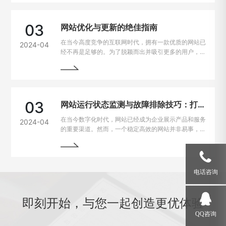
用户很可能会选择离开，从而损失潜在的业务机会。因
此，如何解决网站加载速度过慢的问题，提升用户体
验，成为了每个网站主的重要课题。
03
网站优化与更新的绝佳指南
在当今高度竞争的互联网时代，拥有一款优质的网站已
2024-04
经不再是足够的。为了脱颖而出并吸引更多的用户，持
续优化和更新网站变得至关重要。本文将为您详细介绍
如何进行网站的持续优化与更新，以帮助您实现网站的
最大化价值。阅读本文，您将掌握一些最佳实践和关键
技巧，助您的网站在竞争激烈的市场中脱颖而出。
03
网站运行状态监测与故障排除技巧：打造稳定高效的在线平台
在当今数字化时代，网站已经成为企业展示产品和服务
2024-04
的重要渠道。然而，一个稳定高效的网站并非易事，因
为在运行过程中常常会遇到各种问题和故障。本文将介
绍一些运行状态监测与故障排除的技巧，帮助网站管理
员掌握关键要领，确保网站始终稳定运行。
电话咨询
即刻开始，与您一起创造更优体验
QQ咨询