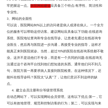
牢把握这一点。
医院网站建设
应具备三个特点
:
有序性、简洁性和
专业性。
3
、网站的全面性
可以说，医院网站
80%
以上的访问者是病人或潜在病人。一个全方
位的服务可以帮助这些访客。建议网站应具备以下功能
:
在线咨询
系统、医院地址查询和专业在线导诊。让患者先通过在线咨询专
业医生，然后再与医院进一步沟通，再接受专业的指导，这样才
能真正来到医院就诊。当然，超过
70%
的医院在线咨询系统都不敬
业。这并不是说他们不专业，而是有一个共同的问题
:
在线咨询无
法通过这个咨询平台找到他们想知道的东西。通常他们问不到几
句，医院方面一再要求病人直接到医院检查。在这种情况下，还
能叫在线导诊吗？医院太
“
认真
”
了，让他们意识不到这样的缺
点。
4.
建立会员注册和分等级管理系统
在动态网站下，可以实现网站会员管理。这有以下优点
:
第一，它
可以有效地管理、规范和控制访客的行为；第二，可以实现与来