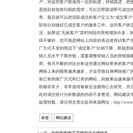
户，对这些客户群保持一定的粘度，持续跟进，把
是指目前就有印刷的需求，可以立即跟进即可成交
率。最后就可以把实际成交的客户定义为“成交客户
阶段分别做好已成交客户的服务工作。这些客户状
况，如果说“无效客户”某时间段内突然增加许多，
得不够好，也可能是网站上内容的表达使得访客产
广方式不变的情况下“成交客户”比例下降，那就意
销人员水平下降所致，需要调整营销人员的营销策
周、每月不断的对比分析这些通过网站带来的客户
网络上来的顾客越来越多，才会导致自身网络推广
靠已有的推广方式和已有的网站，则效果会越来越
助都非常大，非常值得每家企业都用心去研究，并
此对成交统计分析数据的内容不多赘述。网站建设专家，
如需转载，请注明文章出处和来源网址：http://www.donh
标签:
网站建设
上一篇：
如何填满[购买关键词]这个烧钱无…