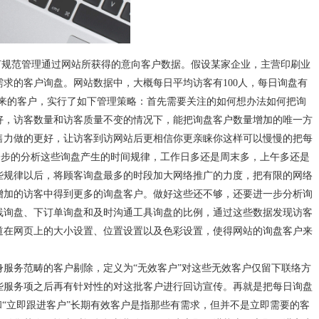
何规范管理通过网站所获得的意向客户数据。假设某家企业，主营印刷业
求的客户询盘。网站数据中，大概每日平均访客有100人，每日询盘有
上来的客户，实行了如下管理策略：首先需要关注的如何想办法如何把询
好，访客数量和访客质量不变的情况下，能把询盘客户数量增加的唯一方
售力做的更好，让访客到访网站后更相信你更亲睐你这样可以慢慢的把每
进一步的分析这些询盘产生的时间规律，工作日多还是周末多，上午多还是
些规律以后，将顾客询盘最多的时段加大网络推广的力度，把有限的网络
增加的访客中得到更多的询盘客户。做好这些还不够，还要进一步分析询
线询盘、下订单询盘和及时沟通工具询盘的比例，通过这些数据发现访客
道在网页上的大小设置、位置设置以及色彩设置，使得网站的询盘客户来
服务范畴的客户剔除，定义为“无效客户”对这些无效客户仅留下联络方
些服务项之后再有针对性的对这批客户进行回访宣传。再就是把每日询盘
和“立即跟进客户”长期有效客户是指那些有需求，但并不是立即需要的客