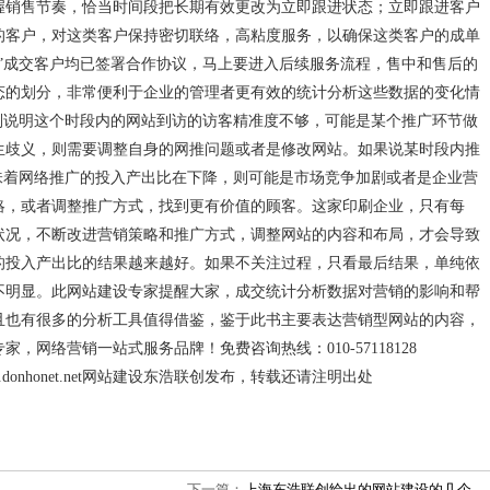
握销售节奏，恰当时间段把长期有效更改为立即跟进状态；立即跟进客户
的客户，对这类客户保持密切联络，高粘度服务，以确保这类客户的成单
”成交客户均已签署合作协议，马上要进入后续服务流程，售中和售后的
态的划分，非常便利于企业的管理者更有效的统计分析这些数据的变化情
则说明这个时段内的网站到访的访客精准度不够，可能是某个推广环节做
生歧义，则需要调整自身的网推问题或者是修改网站。如果说某时段内推
味着网络推广的投入产出比在下降，则可能是市场竞争加剧或者是企业营
略，或者调整推广方式，找到更有价值的顾客。这家印刷企业，只有每
状况，不断改进营销策略和推广方式，调整网站的内容和布局，才会导致
的投入产出比的结果越来越好。如果不关注过程，只看最后结果，单纯依
不明显。此网站建设专家提醒大家，成交统计分析数据对营销的影响和帮
且也有很多的分析工具值得借鉴，鉴于此书主要表达营销型网站的内容，
网络营销一站式服务品牌！免费咨询热线：010-57118128
onet.net
网站建设东浩联创发布，转载还请注明出处
下一篇：
上海东浩联创给出的网站建设的几个…