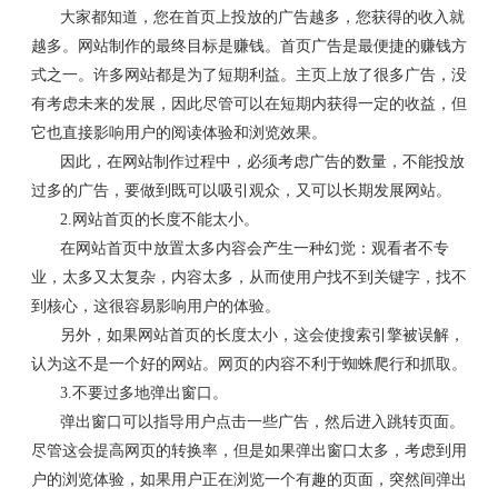
大家都知道，您在首页上投放的广告越多，您获得的收入就
越多。网站制作的最终目标是赚钱。首页广告是最便捷的赚钱方
式之一。许多网站都是为了短期利益。主页上放了很多广告，没
有考虑未来的发展，因此尽管可以在短期内获得一定的收益，但
它也直接影响用户的阅读体验和浏览效果。
因此，在网站制作过程中，必须考虑广告的数量，不能投放
过多的广告，要做到既可以吸引观众，又可以长期发展网站。
2.网站首页的长度不能太小。
在网站首页中放置太多内容会产生一种幻觉：观看者不专
业，太多又太复杂，内容太多，从而使用户找不到关键字，找不
到核心，这很容易影响用户的体验。
另外，如果网站首页的长度太小，这会使搜索引擎被误解，
认为这不是一个好的网站。网页的内容不利于蜘蛛爬行和抓取。
3.不要过多地弹出窗口。
弹出窗口可以指导用户点击一些广告，然后进入跳转页面。
尽管这会提高网页的转换率，但是如果弹出窗口太多，考虑到用
户的浏览体验，如果用户正在浏览一个有趣的页面，突然间弹出