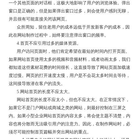
一个其他页面的对话框，这极大地影响了用户的浏览体验。弹出
窗口是正确的，但是如果弹出窗口过多，则会使用户感到无聊，
并且很有可能直接关闭该网页。
众所周知，留住老用户的成本远低于开发新客户的成本，因
此在网站制作过程中，始终要注意弹出窗口的频率。
4.首页不应引用过多的媒体资源。
用户访问页面时，他们肯定希望在最短的时间内打开页面。
如果网站首页使用太多的视频和音频材料，或者动画太多，我们
都知道这些素材花费的时间很长，这直接导致了网站页面加载速
度过慢。网页的打开速度太慢，用户是不会花太多时间去等待，
这间接导致潜在客户的流失。
5.网站首页的长度不应太大。
网站首页的长度不应太小，但也不应太大。在正常情况下，
如果它不是门户网站或商城之类的网站，则最好控制在三屏之
内。如果小型企业网站首页的内容太多，将会使主题不清楚，内
容也将分散而无法吸引用户的注意力。因此，在制作网站时，必
须尽可能控制首页篇幅并突出网站的重点。