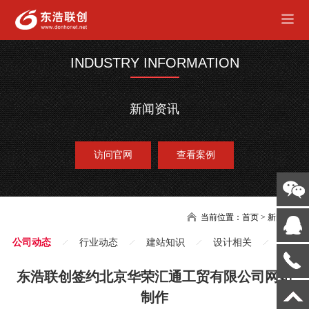
INDUSTRY INFORMATION
新闻资讯
访问官网
查看案例
当前位置：
首页
>
新闻
公司动态
行业动态
建站知识
设计相关
东浩联创签约北京华荣汇通工贸有限公司网站
制作