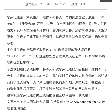
发布时间：2016-09-14 09:47:27
浏览：4292
华荣汇通是一家集生产、维修和销售为一体的优质企业，成立于2001
年8月，注册资金500万元，位于北京市房山区燕山双泉东路3号，主要
着力研发环保型保温保冷材料，空调制冷设备、消防喷淋设备、工业洗
眼器、生产加工化工助剂等项目，其产品质量符合国家标准，畅销全国
各地。
本企业生产的产品已经取得ISO9001质量管理体系认证证书；
OHSAS18001：2007职业健康安全管理体系认证证书；ISO14001环境
管理体系认证证书。
东浩联创在此次项目中，将深入研究华荣汇通的产品栏目、结构等，以
专业、共进的姿态，从心出发。我们将以用户体验为核心策略，以弘扬
品牌价值为目标，为华荣汇通提供从前期策划、原型规划、视觉设计、
前端制作到程序开发、项目测试与部署等全系列的网站制作服务。
诚挚祝愿华荣汇通官网上线后能够在互联网领域一展风采！
文章出自：北京网站制作公司-东浩联创
http://www.donhonet.net
如转
载请注明出处!