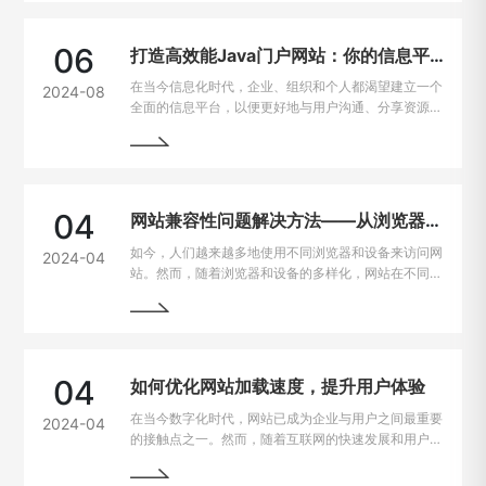
06
打造高效能Java门户网站：你的信息平台解决方案
在当今信息化时代，企业、组织和个人都渴望建立一个
2024-08
全面的信息平台，以便更好地与用户沟通、分享资源和
提供服务。Java作为一种强大且灵活的编程语言，成
为构建门户网站的首选技术之一。
04
网站兼容性问题解决方法——从浏览器到设备的完美适配
如今，人们越来越多地使用不同浏览器和设备来访问网
2024-04
站。然而，随着浏览器和设备的多样化，网站在不同平
台上的兼容性问题也逐渐凸显出来。为了让用户无论是
在电脑、手机、平板上都能有良好的使用体验，我们需
要找到解决这些问题的方法。
04
如何优化网站加载速度，提升用户体验
在当今数字化时代，网站已成为企业与用户之间最重要
2024-04
的接触点之一。然而，随着互联网的快速发展和用户需
求的不断提高，网站加载速度成为了用户留存与转化的
重要因素。一般来说，如果一个网站的加载速度过慢，