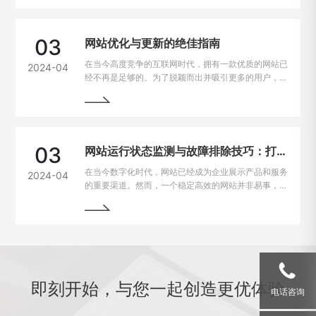
用户很可能会选择离开，从而损失潜在的业务机会。因
此，如何解决网站加载速度过慢的问题，提升用户体
验，成为了每个网站主的重要课题。
03
网站优化与更新的绝佳指南
在当今高度竞争的互联网时代，拥有一款优质的网站已
2024-04
经不再是足够的。为了脱颖而出并吸引更多的用户，持
续优化和更新网站变得至关重要。本文将为您详细介绍
如何进行网站的持续优化与更新，以帮助您实现网站的
最大化价值。阅读本文，您将掌握一些最佳实践和关键
技巧，助您的网站在竞争激烈的市场中脱颖而出。
03
网站运行状态监测与故障排除技巧：打造稳定高效的在线平台
在当今数字化时代，网站已经成为企业展示产品和服务
2024-04
的重要渠道。然而，一个稳定高效的网站并非易事，因
为在运行过程中常常会遇到各种问题和故障。本文将介
绍一些运行状态监测与故障排除的技巧，帮助网站管理
员掌握关键要领，确保网站始终稳定运行。
即刻开始，与您一起创造更优体验
电话咨询