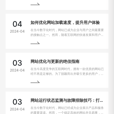
台上的兼容性问题也逐渐凸显出来。为了让用户无论是
在电脑、手机、平板上都能有良好的使用体验，我们需
要找到解决这些问题的方法。
04
如何优化网站加载速度，提升用户体验
在当今数字化时代，网站已成为企业与用户之间最重要
2024-04
的接触点之一。然而，随着互联网的快速发展和用户需
求的不断提高，网站加载速度成为了用户留存与转化的
重要因素。一般来说，如果一个网站的加载速度过慢，
用户很可能会选择离开，从而损失潜在的业务机会。因
此，如何解决网站加载速度过慢的问题，提升用户体
验，成为了每个网站主的重要课题。
03
网站优化与更新的绝佳指南
在当今高度竞争的互联网时代，拥有一款优质的网站已
2024-04
经不再是足够的。为了脱颖而出并吸引更多的用户，持
续优化和更新网站变得至关重要。本文将为您详细介绍
如何进行网站的持续优化与更新，以帮助您实现网站的
最大化价值。阅读本文，您将掌握一些最佳实践和关键
技巧，助您的网站在竞争激烈的市场中脱颖而出。
03
网站运行状态监测与故障排除技巧：打造稳定高效的在线平台
在当今数字化时代，网站已经成为企业展示产品和服务
2024-04
的重要渠道。然而，一个稳定高效的网站并非易事，因